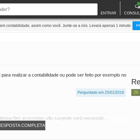
D
ENTRAR
CONSUL
m contabilidade, assim como você. Junte-se a nós. Levará apenas 1 minuto:
F
 para realizar a contabilidade ou pode ser feito por exemplo no
Re
29
Perguntado em 25/01/2018
 obrigações acessórias vão surgindo será necessári...
RESPOSTA COMPLETA