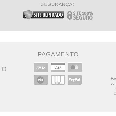
SEGURANÇA:
PAGAMENTO
TO
Faç
con
C