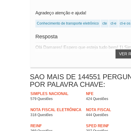
Agradeço atenção e ajuda!
Conhecimento de transporte eletrônico
cte
ct-e
ct-e os
Resposta
Olá Damares! Espero que esteja tudo bem! 1) Sim,
VER 
SAO MAIS DE 144551 PERGU
POR PALAVRA CHAVE:
SIMPLES NACIONAL
NFE
579 Questões
424 Questões
NOTA FISCAL ELETRÔNICA
NOTA FISCAL
318 Questões
444 Questões
REINF
SPED REINF