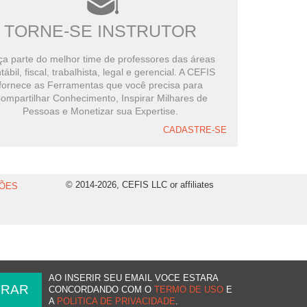
TORNE-SE INSTRUTOR
a parte do melhor time de professores das áreas
tábil, fiscal, trabalhista, legal e gerencial. A CEFIS
fornece as Ferramentas que você precisa para
ompartilhar Conhecimento, Inspirar Milhares de
Pessoas e Monetizar sua Expertise.
CADASTRE-SE
© 2014-2026, CEFIS LLC or affiliates
ÕES
AO INSERIR SEU EMAIL VOCE ESTARA
CONCORDANDO COM O
TERMO DE USO
E
A
POLITICA DE PRIVACIDADE
.