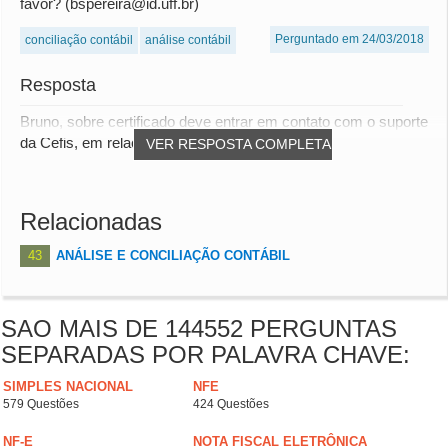
favor? (bspereira@id.uff.br)
Perguntado em 24/03/2018
conciliação contábil
análise contábil
Resposta
Bruno, sobre certificado deve entrar em contato com o suporte
da Cefis, em relação ao material, todo...
VER RESPOSTA COMPLETA
Relacionadas
43
ANÁLISE E CONCILIAÇÃO CONTÁBIL
SAO MAIS DE 144552 PERGUNTAS
SEPARADAS POR PALAVRA CHAVE:
SIMPLES NACIONAL
NFE
579 Questões
424 Questões
NF-E
NOTA FISCAL ELETRÔNICA