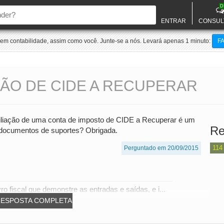
D
ENTRAR
CONSUL
m contabilidade, assim como você. Junte-se a nós. Levará apenas 1 minuto:
F
ÇÃO DE CIDE A RECUPERAR
ciliação de uma conta de imposto de CIDE a Recuperar é um
Re
s documentos de suportes? Obrigada.
114
Perguntado em 20/09/2015
ro fiscal que demonstre as entradas e saídas, e i...
RESPOSTA COMPLETA