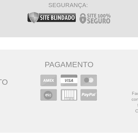
SEGURANÇA:
PAGAMENTO
TO
Faç
con
C