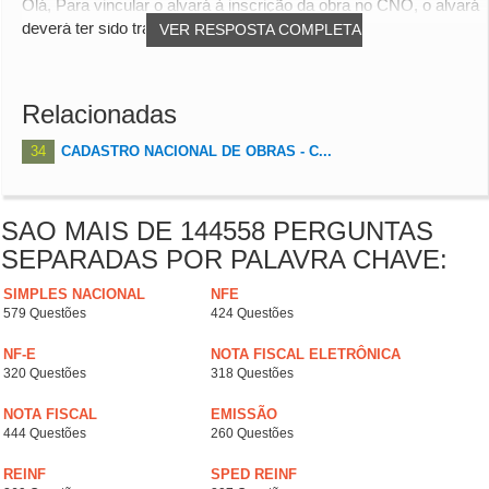
Olá, Para vincular o alvará à inscrição da obra no CNO, o alvará
deverá ter sido transmitido à Rece...
VER RESPOSTA COMPLETA
Relacionadas
34
CADASTRO NACIONAL DE OBRAS - C...
SAO MAIS DE 144558 PERGUNTAS
SEPARADAS POR PALAVRA CHAVE:
SIMPLES NACIONAL
NFE
579 Questões
424 Questões
NF-E
NOTA FISCAL ELETRÔNICA
320 Questões
318 Questões
NOTA FISCAL
EMISSÃO
444 Questões
260 Questões
REINF
SPED REINF