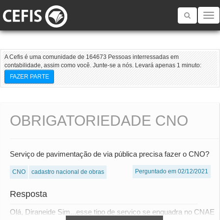
Toggle
navigatio
A Cefis é uma comunidade de 164673 Pessoas interressadas em
contabilidade, assim como você. Junte-se a nós. Levará apenas 1 minuto:
FAZER PARTE
OBRIGATORIEDADE CNO
Serviço de pavimentação de via pública precisa fazer o CNO?
Perguntado em 02/12/2021
CNO
cadastro nacional de obras
Resposta
Olá, Diraneide Sim...esse tipo de serviço se enquadra no CNAE