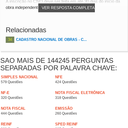
A inscrição no CNO deve ser feita em até 30 dias do início da
obra independente da expedição de alva...
VER RESPOSTA COMPLETA
Relacionadas
34
CADASTRO NACIONAL DE OBRAS - C...
SAO MAIS DE 144245 PERGUNTAS
SEPARADAS POR PALAVRA CHAVE:
SIMPLES NACIONAL
NFE
579 Questões
424 Questões
NF-E
NOTA FISCAL ELETRÔNICA
320 Questões
318 Questões
NOTA FISCAL
EMISSÃO
444 Questões
260 Questões
REINF
SPED REINF