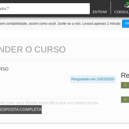
D
ENTRAR
CONSUL
m contabilidade, assim como você. Junte-se a nós. Levará apenas 1 minuto:
F
NDER O CURSO
URSO
Re
Perguntado em 10/03/2020
6
6
ta com uma dúvida específica que vou tentar ajudar.
RESPOSTA COMPLETA