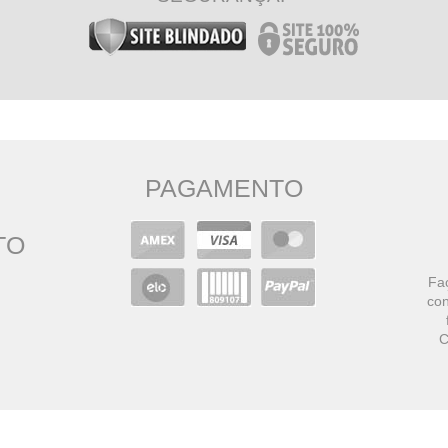
PAGAMENTO
TO
Faç
con
C