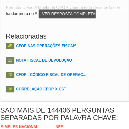
Bom dia Diego A tabela de CFOP vigente está de acordo com
fundamento no Anexo II do Convênio Sinief...
VER RESPOSTA COMPLETA
Relacionadas
45
CFOP NAS OPERAÇÕES FISCAIS
21
NOTA FISCAL DE DEVOLUÇÃO
18
CFOP - CÓDIGO FISCAL DE OPERAÇ...
38
CORRELAÇÃO CFOP X CST
SAO MAIS DE 144406 PERGUNTAS
SEPARADAS POR PALAVRA CHAVE:
SIMPLES NACIONAL
NFE