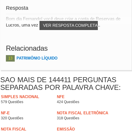
Resposta
Bom dia Fernando! você deve criar a conta de Reservas de
Lucros, uma vez que compete a Administração...
VER RESPOSTA COMPLETA
Relacionadas
13
PATRIMÔNIO LÍQUIDO
SAO MAIS DE 144411 PERGUNTAS
SEPARADAS POR PALAVRA CHAVE:
SIMPLES NACIONAL
NFE
579 Questões
424 Questões
NF-E
NOTA FISCAL ELETRÔNICA
320 Questões
318 Questões
NOTA FISCAL
EMISSÃO