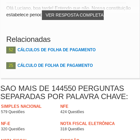
Olá Luciano, boa tarde! Entendo que não. Nossa constituição
estabelece periodo máximo de 8 horas e...
VER RESPOSTA COMPLETA
Relacionadas
52
CÁLCULOS DE FOLHA DE PAGAMENTO
25
CÁLCULO DE FOLHA DE PAGAMENTO
SAO MAIS DE 144550 PERGUNTAS
SEPARADAS POR PALAVRA CHAVE:
SIMPLES NACIONAL
NFE
579 Questões
424 Questões
NF-E
NOTA FISCAL ELETRÔNICA
320 Questões
318 Questões