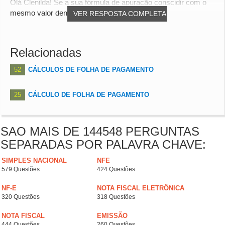
Olá Clenilda! Se a sua fórmula de apuração conscidir com o
mesmo valor demonstrado, vc pode continua...
VER RESPOSTA COMPLETA
Relacionadas
52
CÁLCULOS DE FOLHA DE PAGAMENTO
25
CÁLCULO DE FOLHA DE PAGAMENTO
SAO MAIS DE 144548 PERGUNTAS
SEPARADAS POR PALAVRA CHAVE:
SIMPLES NACIONAL
NFE
579 Questões
424 Questões
NF-E
NOTA FISCAL ELETRÔNICA
320 Questões
318 Questões
NOTA FISCAL
EMISSÃO
444 Questões
260 Questões