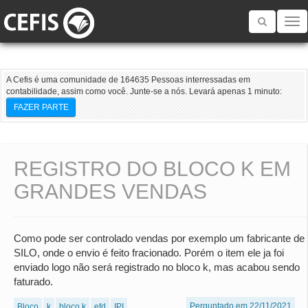
Toggle
navigatio
A Cefis é uma comunidade de 164635 Pessoas interressadas em
contabilidade, assim como você. Junte-se a nós. Levará apenas 1 minuto:
FAZER PARTE
REGISTRO DO BLOCO K EM
GRANDES VENDAS
Como pode ser controlado vendas por exemplo um fabricante de
SILO, onde o envio é feito fracionado. Porém o item ele ja foi
enviado logo não será registrado no bloco k, mas acabou sendo
faturado.
Perguntado em 22/11/2021
Bloco
k
bloco k
efd
IPI