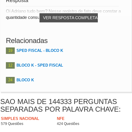
Resposta
Oi Adriano tudo bem? Nesse registro de fato deve constar a
quantidade consumida. A correlação da per...
VER RESPOSTA COMPLETA
Relacionadas
19
SPED FISCAL - BLOCO K
12
BLOCO K - SPED FISCAL
24
BLOCO K
SAO MAIS DE 144333 PERGUNTAS
SEPARADAS POR PALAVRA CHAVE:
SIMPLES NACIONAL
NFE
579 Questões
424 Questões