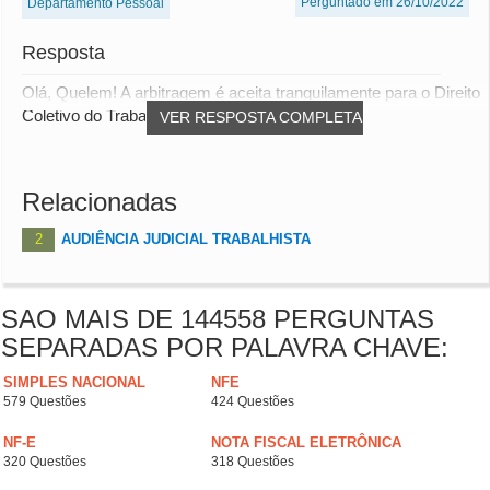
Perguntado em 26/10/2022
Departamento Pessoal
Resposta
Olá, Quelem! A arbitragem é aceita tranquilamente para o Direito
Coletivo do Trabalho (lide entre em...
VER RESPOSTA COMPLETA
Relacionadas
2
AUDIÊNCIA JUDICIAL TRABALHISTA
SAO MAIS DE 144558 PERGUNTAS
SEPARADAS POR PALAVRA CHAVE:
SIMPLES NACIONAL
NFE
579 Questões
424 Questões
NF-E
NOTA FISCAL ELETRÔNICA
320 Questões
318 Questões