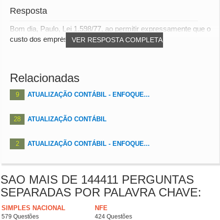
Resposta
Bom dia, Paulo, Lei 1.598/77, ao permitir expressamente que o
custo dos empréstimos atribuído aos a...
VER RESPOSTA COMPLETA
Relacionadas
9
ATUALIZAÇÃO CONTÁBIL - ENFOQUE...
28
ATUALIZAÇÃO CONTÁBIL
2
ATUALIZAÇÃO CONTÁBIL - ENFOQUE...
SAO MAIS DE 144411 PERGUNTAS
SEPARADAS POR PALAVRA CHAVE:
SIMPLES NACIONAL
NFE
579 Questões
424 Questões