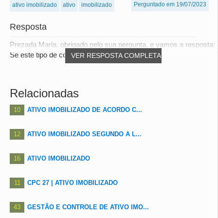
Perguntado em 19/07/2023
ativo imobilizado
ativo
imobilizado
Resposta
Prezada Maria, obrigado pelo sua pergunta, e vamos a resposta:
Se este tipo de compra não for recorr...
VER RESPOSTA COMPLETA
Relacionadas
10
ATIVO IMOBILIZADO DE ACORDO C...
12
ATIVO IMOBILIZADO SEGUNDO A L...
16
ATIVO IMOBILIZADO
11
CPC 27 | ATIVO IMOBILIZADO
43
GESTÃO E CONTROLE DE ATIVO IMO...