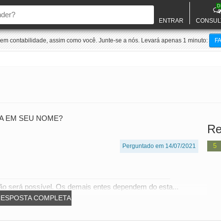
D
ENTRAR
CONSUL
m contabilidade, assim como você. Junte-se a nós. Levará apenas 1 minuto:
F
A EM SEU NOME?
Re
5
Perguntado em 14/07/2021
 não será possível. Os demais entes dependem do esta...
RESPOSTA COMPLETA