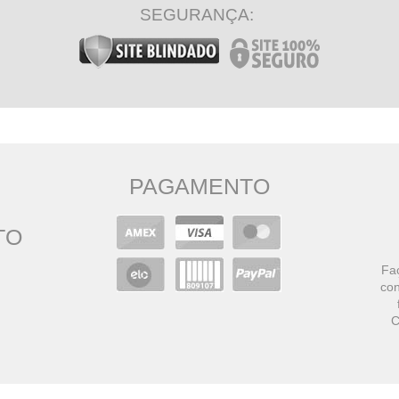
SEGURANÇA:
PAGAMENTO
TO
Faç
con
C