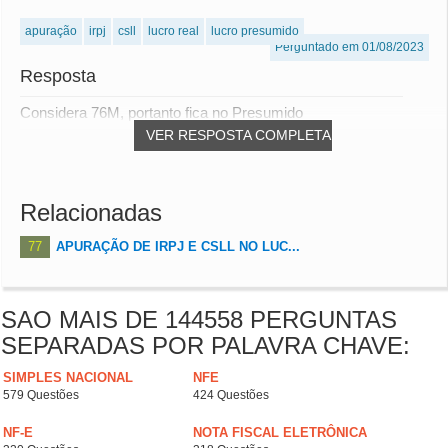
apuração
irpj
csll
lucro real
lucro presumido
Perguntado em 01/08/2023
Resposta
Considera 76M, portanto fica no Presumido
VER RESPOSTA COMPLETA
Relacionadas
77
APURAÇÃO DE IRPJ E CSLL NO LUC...
SAO MAIS DE 144558 PERGUNTAS
SEPARADAS POR PALAVRA CHAVE:
SIMPLES NACIONAL
NFE
579 Questões
424 Questões
NF-E
NOTA FISCAL ELETRÔNICA