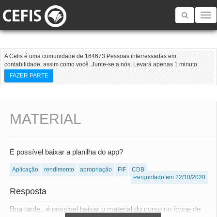
Toggle
navigatio
A Cefis é uma comunidade de 164673 Pessoas interressadas em
contabilidade, assim como você. Junte-se a nós. Levará apenas 1 minuto:
FAZER PARTE
MATERIAL
É possível baixar a planilha do app?
Aplicação
rendimento
apropriação
FIF
CDB
Perguntado em 22/10/2020
Resposta
Boa tarde.. é possivel baixar o material do curso no ícone de