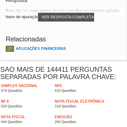
Resposta
Bom dia, Vc pode abater do irpj a recolher no mesmo período
base de apuração Att
VER RESPOSTA COMPLETA
Relacionadas
27
APLICAÇÕES FINANCEIRAS
SAO MAIS DE 144411 PERGUNTAS
SEPARADAS POR PALAVRA CHAVE:
SIMPLES NACIONAL
NFE
579 Questões
424 Questões
NF-E
NOTA FISCAL ELETRÔNICA
320 Questões
318 Questões
NOTA FISCAL
EMISSÃO
444 Questões
260 Questões