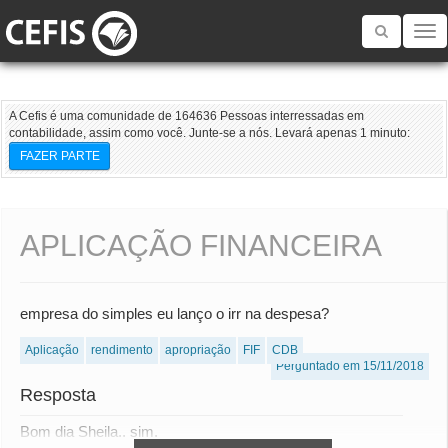
Toggle
navigatio
A Cefis é uma comunidade de 164636 Pessoas interressadas em
contabilidade, assim como você. Junte-se a nós. Levará apenas 1 minuto:
FAZER PARTE
APLICAÇÃO FINANCEIRA
empresa do simples eu lanço o irr na despesa?
Aplicação
rendimento
apropriação
FIF
CDB
Perguntado em 15/11/2018
Resposta
Bom dia Sheila.. sim.