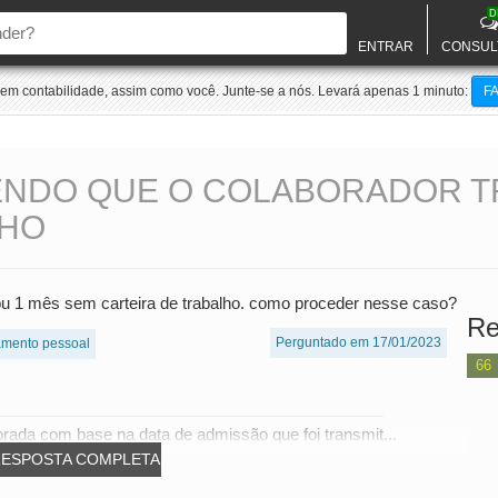
D
ENTRAR
CONSUL
m contabilidade, assim como você. Junte-se a nós. Levará apenas 1 minuto:
F
SENDO QUE O COLABORADOR T
LHO
hou 1 mês sem carteira de trabalho. como proceder nesse caso?
Re
Perguntado em 17/01/2023
tamento pessoal
66
orada com base na data de admissão que foi transmit...
RESPOSTA COMPLETA