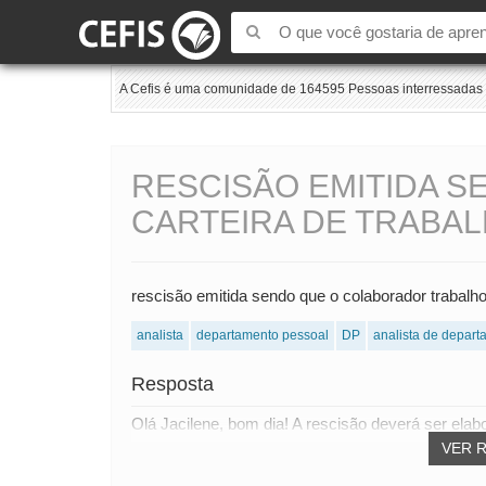
A Cefis é uma comunidade de 164595 Pessoas interressadas e
RESCISÃO EMITIDA 
CARTEIRA DE TRABA
rescisão emitida sendo que o colaborador trabal
analista
departamento pessoal
DP
analista de depar
Resposta
Olá Jacilene, bom dia! A rescisão deverá ser elab
VER 