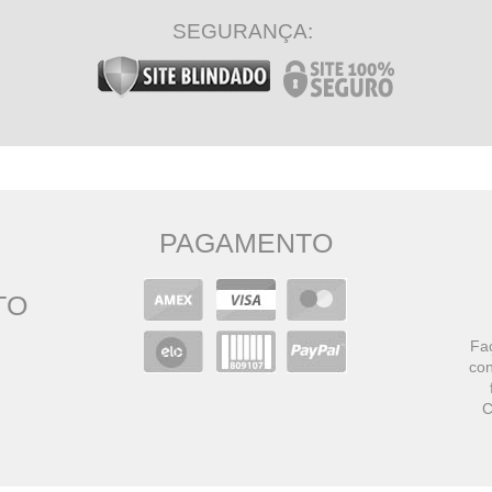
SEGURANÇA:
PAGAMENTO
TO
Faç
con
C