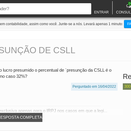
D
ENTRAR
CONSUL
m contabilidade, assim como você. Junte-se a nós. Levará apenas 1 minuto:
F
SUNÇÃO DE CSLL
 do lucro presumido o percentual de ´presunção da CSLL é o
Re
 no caso 32%?
300
Perguntado em 16/04/2022
xclusiva apenas para o IRPJ nos casos em que a legi...
RESPOSTA COMPLETA