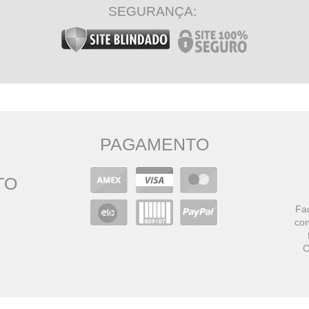
SEGURANÇA:
PAGAMENTO
TO
Faç
con
C