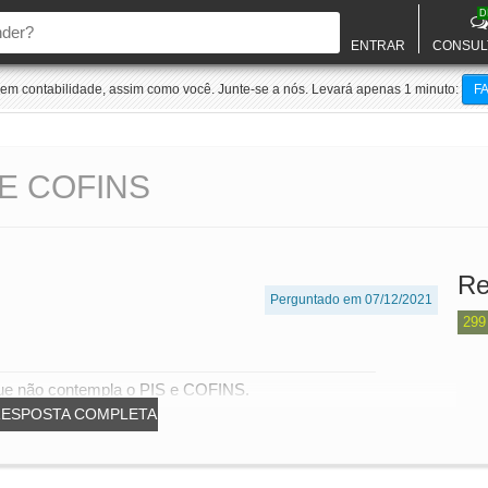
D
ENTRAR
CONSUL
m contabilidade, assim como você. Junte-se a nós. Levará apenas 1 minuto:
F
 E COFINS
Re
Perguntado em 07/12/2021
299
, que não contempla o PIS e COFINS.
RESPOSTA COMPLETA