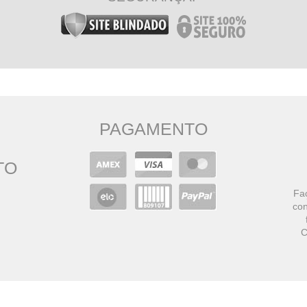
PAGAMENTO
TO
Faç
con
C