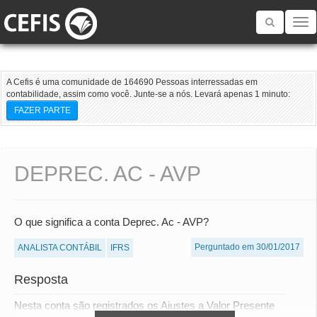
Toggle
navigatio
A Cefis é uma comunidade de 164690 Pessoas interressadas em
contabilidade, assim como você. Junte-se a nós. Levará apenas 1 minuto:
FAZER PARTE
DEPREC. AC - AVP
O que significa a conta Deprec. Ac - AVP?
Perguntado em 30/01/2017
ANALISTA CONTÁBIL
IFRS
Resposta
Nesta conta são registrados os Ajustes a Valor Presente