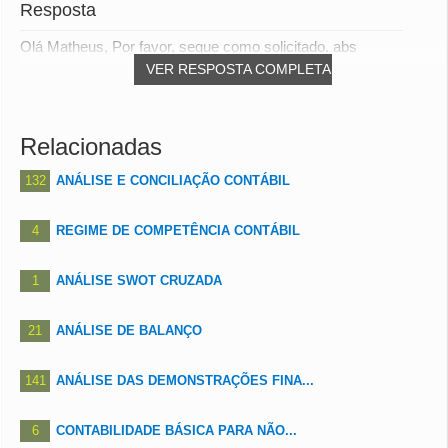
Resposta
Olá Matheus, Por favor, segue como solicitado. abs
VER RESPOSTA COMPLETA
Relacionadas
132
ANÁLISE E CONCILIAÇÃO CONTÁBIL
4
REGIME DE COMPETÊNCIA CONTÁBIL
1
ANÁLISE SWOT CRUZADA
21
ANÁLISE DE BALANÇO
141
ANÁLISE DAS DEMONSTRAÇÕES FINA...
6
CONTABILIDADE BÁSICA PARA NÃO...