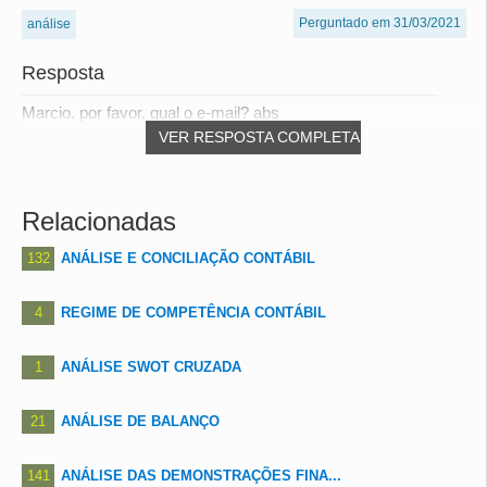
Perguntado em 31/03/2021
análise
Resposta
Marcio. por favor, qual o e-mail? abs
VER RESPOSTA COMPLETA
Relacionadas
132
ANÁLISE E CONCILIAÇÃO CONTÁBIL
4
REGIME DE COMPETÊNCIA CONTÁBIL
1
ANÁLISE SWOT CRUZADA
21
ANÁLISE DE BALANÇO
141
ANÁLISE DAS DEMONSTRAÇÕES FINA...