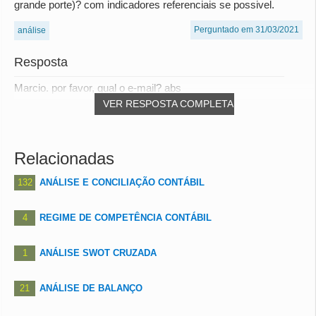
grande porte)? com indicadores referenciais se possivel.
Perguntado em 31/03/2021
análise
Resposta
Marcio. por favor, qual o e-mail? abs
VER RESPOSTA COMPLETA
Relacionadas
132
ANÁLISE E CONCILIAÇÃO CONTÁBIL
4
REGIME DE COMPETÊNCIA CONTÁBIL
1
ANÁLISE SWOT CRUZADA
21
ANÁLISE DE BALANÇO