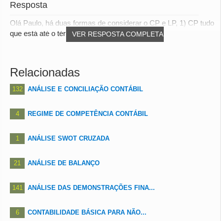
Resposta
Olá Paulo, há duas formas de considerar o CP e LP, 1) CP tudo
que está até o término do exercicio...
VER RESPOSTA COMPLETA
Relacionadas
132
ANÁLISE E CONCILIAÇÃO CONTÁBIL
4
REGIME DE COMPETÊNCIA CONTÁBIL
1
ANÁLISE SWOT CRUZADA
21
ANÁLISE DE BALANÇO
141
ANÁLISE DAS DEMONSTRAÇÕES FINA...
6
CONTABILIDADE BÁSICA PARA NÃO...