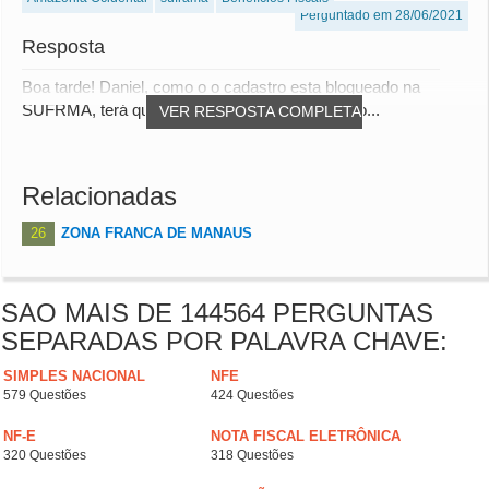
Perguntado em 28/06/2021
Resposta
Boa tarde! Daniel, como o o cadastro esta bloqueado na
SUFRMA, terá que recolher o ICMS e DIFAL e o...
VER RESPOSTA COMPLETA
Relacionadas
26
ZONA FRANCA DE MANAUS
SAO MAIS DE 144564 PERGUNTAS
SEPARADAS POR PALAVRA CHAVE:
SIMPLES NACIONAL
NFE
579 Questões
424 Questões
NF-E
NOTA FISCAL ELETRÔNICA
320 Questões
318 Questões