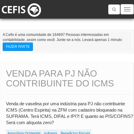
Toggle
navigatio
A Cefis é uma comunidade de 164697 Pessoas interressadas em
contabilidade, assim como você. Junte-se a nós. Levará apenas 1 minuto:
FAZER PARTE
VENDA PARA PJ NÃO
CONTRIBUINTE DO ICMS
Venda de vaselina por uma indústria para PJ não contribuinte
ICMS (Centro Espirita) na ZFM com cadastro bloqueado na
SUFRAMA. Terá ICMS, DIFAL e IPI?! E quanto ao PIS/COFINS?
Será com alíquota zero?
Amazônia Ocidental
suframa
Benefícios Fiscais