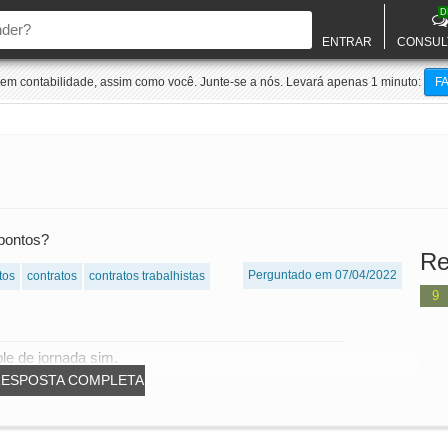
D
ENTRAR
CONSUL
m contabilidade, assim como você. Junte-se a nós. Levará apenas 1 minuto:
F
 pontos?
Re
Perguntado em 07/04/2022
tos
contratos
contratos trabalhistas
9
le de jornada sim.
RESPOSTA COMPLETA