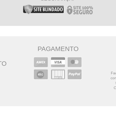
PAGAMENTO
TO
Faç
con
C