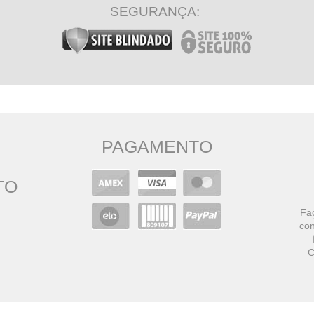
SEGURANÇA:
PAGAMENTO
TO
Faç
con
C