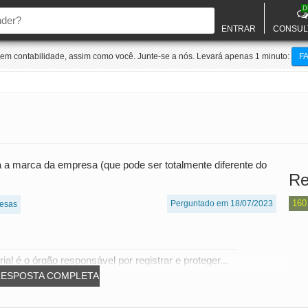
D
ENTRAR
CONSUL
m contabilidade, assim como você. Junte-se a nós. Levará apenas 1 minuto:
F
a a marca da empresa (que pode ser totalmente diferente do
Re
160
Perguntado em 18/07/2023
esas
al é o órgão responsável por registrar e proteger...
RESPOSTA COMPLETA