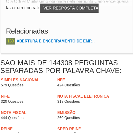
Olá Odriel Muitíssimo obrigada pela pergunta Caso você queira
fazer um contrato social personaliz...
VER RESPOSTA COMPLETA
Relacionadas
160
ABERTURA E ENCERRAMENTO DE EMP...
SAO MAIS DE 144308 PERGUNTAS
SEPARADAS POR PALAVRA CHAVE:
SIMPLES NACIONAL
NFE
579 Questões
424 Questões
NF-E
NOTA FISCAL ELETRÔNICA
320 Questões
318 Questões
NOTA FISCAL
EMISSÃO
444 Questões
260 Questões
REINF
SPED REINF