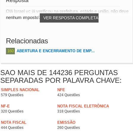
Resposta
Olá Israel vc já verificou na prefeitura, estado e união, não deve
nenhum imposto?
VER RESPOSTA COMPLETA
Relacionadas
160
ABERTURA E ENCERRAMENTO DE EMP...
SAO MAIS DE 144236 PERGUNTAS
SEPARADAS POR PALAVRA CHAVE:
SIMPLES NACIONAL
NFE
579 Questões
424 Questões
NF-E
NOTA FISCAL ELETRÔNICA
320 Questões
318 Questões
NOTA FISCAL
EMISSÃO
444 Questões
260 Questões