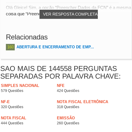
Olá Gleice! Sim, a opção “Preencher Dados da FCN” é a mesma
coisa que “Preencher DBE”. Ambas as opç...
VER RESPOSTA COMPLETA
Relacionadas
160
ABERTURA E ENCERRAMENTO DE EMP...
SAO MAIS DE 144558 PERGUNTAS
SEPARADAS POR PALAVRA CHAVE:
SIMPLES NACIONAL
NFE
579 Questões
424 Questões
NF-E
NOTA FISCAL ELETRÔNICA
320 Questões
318 Questões
NOTA FISCAL
EMISSÃO
444 Questões
260 Questões