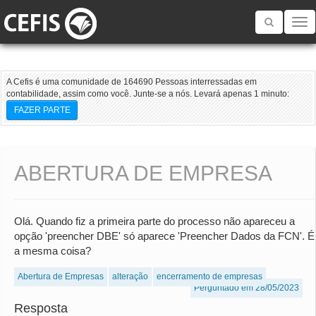
Toggle
navigatio
A Cefis é uma comunidade de 164690 Pessoas interressadas em
contabilidade, assim como você. Junte-se a nós. Levará apenas 1 minuto:
FAZER PARTE
ABERTURA DE EMPRESA
Olá. Quando fiz a primeira parte do processo não apareceu a
opção 'preencher DBE' só aparece 'Preencher Dados da FCN'. É
a mesma coisa?
Abertura de Empresas
alteração
encerramento de empresas
Perguntado em 28/05/2023
Resposta