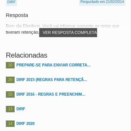
Perguntado em 21/02/2014
DIRF
Resposta
Bom dia Elenilson. Você vai informar somente as notas que
tiveram retenção.(Por se tratar de retenç...
VER RESPOSTA COMPLETA
Relacionadas
10
PREPARE-SE PARA ENVIAR CORRETA...
20
DIRF 2015 (REGRAS PARA RETENÇÃ...
33
DIRF 2016 - REGRAS E PREENCHIM...
13
DIRF
14
DIRF 2020