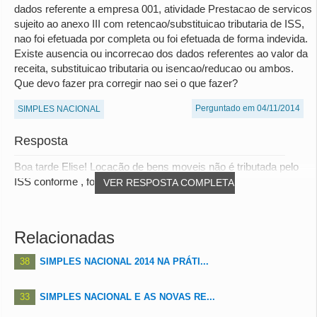
dados referente a empresa 001, atividade Prestacao de servicos
sujeito ao anexo III com retencao/substituicao tributaria de ISS,
nao foi efetuada por completa ou foi efetuada de forma indevida.
Existe ausencia ou incorrecao dos dados referentes ao valor da
receita, substituicao tributaria ou isencao/reducao ou ambos.
Que devo fazer pra corregir nao sei o que fazer?
Perguntado em 04/11/2014
SIMPLES NACIONAL
Resposta
Boa tarde Elise! Locação de bens moveis não é tributada pelo
ISS conforme , foi vedado o item 3.01...
VER RESPOSTA COMPLETA
Relacionadas
38
SIMPLES NACIONAL 2014 NA PRÁTI...
33
SIMPLES NACIONAL E AS NOVAS RE...