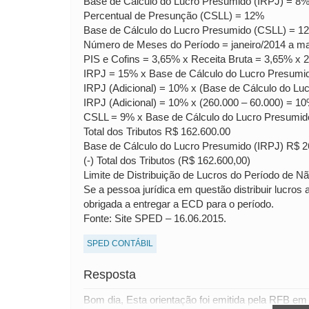
Base de Cálculo do Lucro Presumido (IRPJ) = 8%
Percentual de Presunção (CSLL) = 12%
Base de Cálculo do Lucro Presumido (CSLL) = 12
Número de Meses do Período = janeiro/2014 a m
PIS e Cofins = 3,65% x Receita Bruta = 3,65% x 
IRPJ = 15% x Base de Cálculo do Lucro Presumi
IRPJ (Adicional) = 10% x (Base de Cálculo do Lu
IRPJ (Adicional) = 10% x (260.000 – 60.000) = 1
CSLL = 9% x Base de Cálculo do Lucro Presumid
Total dos Tributos R$ 162.600.00
Base de Cálculo do Lucro Presumido (IRPJ) R$ 2
(-) Total dos Tributos (R$ 162.600,00)
Limite de Distribuição de Lucros do Período de 
Se a pessoa jurídica em questão distribuir lucros
obrigada a entregar a ECD para o período.
Fonte: Site SPED – 16.06.2015.
SPED CONTÁBIL
Resposta
Bom dia, Esta orientação foi emitida pela RFB em 1