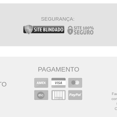
SEGURANÇA:
PAGAMENTO
TO
Faç
con
C