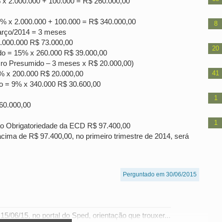
 x 2.000.000 + 100.000 = R$ 260.000,00
% x 2.000.000 + 100.000 = R$ 340.000,00
8
arço/2014 = 3 meses
2.000.000 R$ 73.000,00
20
do = 15% x 260.000 R$ 39.000,00
cro Presumido – 3 meses x R$ 20.000,00)
0% x 200.000 R$ 20.000,00
41
o = 9% x 340.000 R$ 30.600,00
1
60.000,00
1
Não Obrigatoriedade da ECD R$ 97.400,00
 acima de R$ 97.400,00, no primeiro trimestre de 2014, será
Perguntado em 30/06/2015
5/06/15, no portal do Sped, orientação que trouxer...