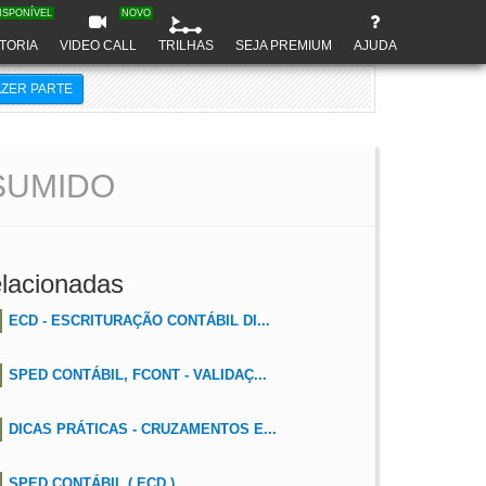
ISPONÍVEL
NOVO
TORIA
VIDEO CALL
TRILHAS
SEJA PREMIUM
AJUDA
AZER PARTE
SUMIDO
lacionadas
ECD - ESCRITURAÇÃO CONTÁBIL DI...
SPED CONTÁBIL, FCONT - VALIDAÇ...
DICAS PRÁTICAS - CRUZAMENTOS E...
SPED CONTÁBIL ( ECD )