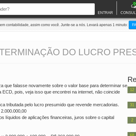
D
ENTRAR
CONSUL
m contabilidade, assim como você. Junte-se a nós. Levará apenas 1 minuto:
F
ETERMINAÇÃO DO LUCRO PRE
Re
za que falasse novamente sobre o valor base para determinar se
12
ECD, pois, veja isso que encontrei na internet, não coincide
ca tributada pelo lucro presumido que revende mercadorias.
31
 2.000.000,00
 líquidos de aplicações financeiras, juros sobre o capital
2
68