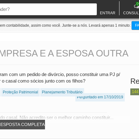
D
ENTRAR
CONSUL
m contabilidade, assim como você. Junte-se a nós. Levará apenas 1 minuto:
F
MPRESA E A ESPOSA OUTRA
aram com um pedido de divórcio, posso constituir uma PJ p/
Re
ar o casal como sócios junto com os filhos?
144
Proteção Patrimonial
Planejamento Tributário
Perguntado em 17/10/2019
casal. Não acredito ser o melhor caminho constituir...
RESPOSTA COMPLETA