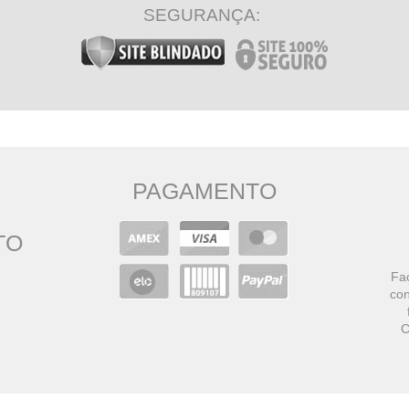
SEGURANÇA:
PAGAMENTO
TO
Faç
con
C