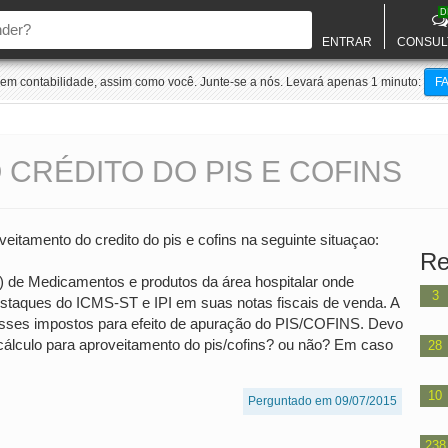
D
ENTRAR
CONSUL
m contabilidade, assim como você. Junte-se a nós. Levará apenas 1 minuto:
F
CRÉDITO DO PIS E COFINS
eitamento do credito do pis e cofins na seguinte situaçao:
Re
 de Medicamentos e produtos da área hospitalar onde
3
aques do ICMS-ST e IPI em suas notas fiscais de venda. A
esses impostos para efeito de apuração do PIS/COFINS. Devo
e cálculo para aproveitamento do pis/cofins? ou não? Em caso
28
10
Perguntado em 09/07/2015
238