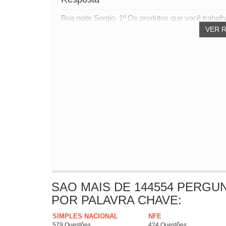
Boa noite Sergio. 1º Os produtos que você trabal
VER 
SAO MAIS DE 144554 PERGU
POR PALAVRA CHAVE:
SIMPLES NACIONAL
NFE
579 Questões
424 Questões