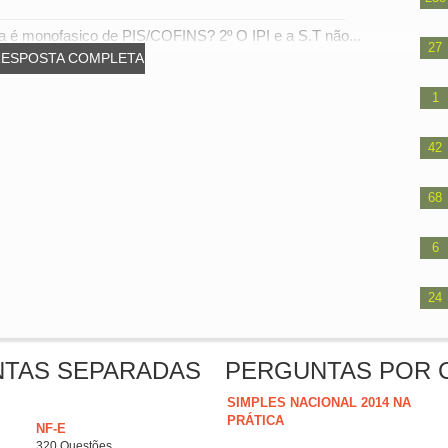
ha é monofasico de PIS/COFINS? 2º O IPI e a S.T não...
27
RESPOSTA COMPLETA
1
42
68
6
24
NTAS SEPARADAS
PERGUNTAS POR 
SIMPLES NACIONAL 2014 NA
PRÁTICA
NF-E
320 Questões