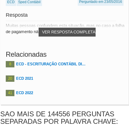
Perguntado em 23/05/2016
ECD
Sped Contábil
Resposta
Muitas pessoas confundem esta situação, mas no caso a folha
de pagamento não é considerada por empre...
VER RESPOSTA COMPLETA
Relacionadas
8
ECD - ESCRITURAÇÃO CONTÁBIL DI...
20
ECD 2021
41
ECD 2022
SAO MAIS DE 144556 PERGUNTAS
SEPARADAS POR PALAVRA CHAVE: