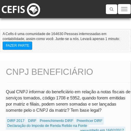
Toggle
navigatio
A Cefis é uma comunidade de 164630 Pessoas interressadas em
contabilidade, assim como você. Junte-se a nós. Levará apenas 1 minuto:
FAZER PARTE
CNPJ BENEFICIÁRIO
Qual CNPJ informar do beneficiário em relação a notas fiscais de
serviços tomados, código 1708 e 5952, quando forem emitidas
por matriz e filiais, podem serem somadas e ser lançadas
somente pelo o CNPJ da matriz? Tem base legal?
DIRF 2017
DIRF
Preenchimento DIRF
Preenhcer DIRF
Declaração do Imposto de Renda Retido na Fonte
Perguntado em 16/02/2017