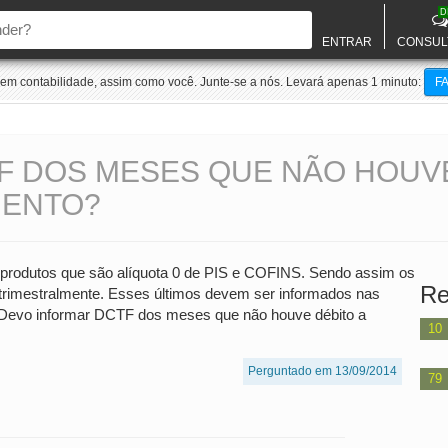
D
ENTRAR
CONSUL
m contabilidade, assim como você. Junte-se a nós. Levará apenas 1 minuto:
F
F DOS MESES QUE NÃO HOUVE
MENTO?
produtos que são alíquota 0 de PIS e COFINS. Sendo assim os
Re
trimestralmente. Esses últimos devem ser informados nas
Devo informar DCTF dos meses que não houve débito a
10
Perguntado em 13/09/2014
79