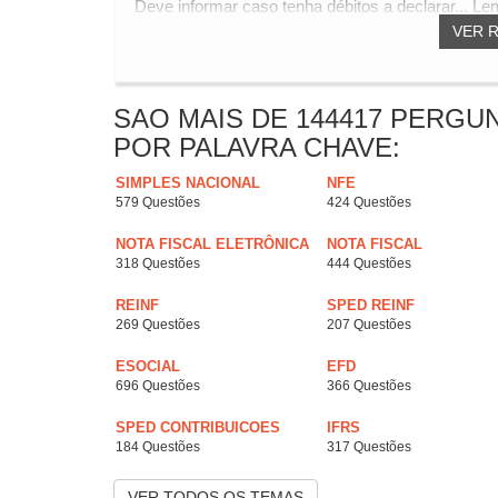
Deve informar caso tenha débitos a declarar... L
VER 
SAO MAIS DE 144417 PERGU
POR PALAVRA CHAVE:
SIMPLES NACIONAL
NFE
579 Questões
424 Questões
NOTA FISCAL ELETRÔNICA
NOTA FISCAL
318 Questões
444 Questões
REINF
SPED REINF
269 Questões
207 Questões
ESOCIAL
EFD
696 Questões
366 Questões
SPED CONTRIBUICOES
IFRS
184 Questões
317 Questões
VER TODOS OS TEMAS