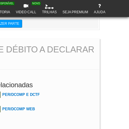
ISPONÍVEL
NOVO
TORIA
VIDEO CALL
TRILHAS
SEJA PREMIUM
AJUDA
AZER PARTE
 DÉBITO A DECLARAR
lacionadas
PER/DCOMP E DCTF
PER/DCOMP WEB