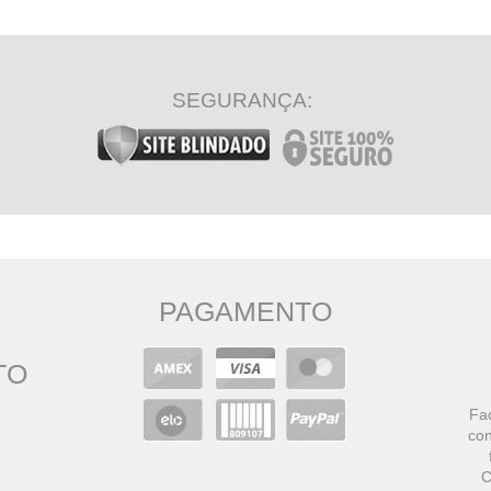
SEGURANÇA:
PAGAMENTO
TO
Faç
con
C