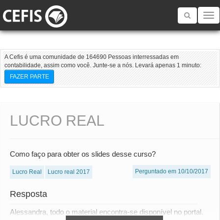
Toggle
navigatio
A Cefis é uma comunidade de 164690 Pessoas interressadas em
contabilidade, assim como você. Junte-se a nós. Levará apenas 1 minuto:
FAZER PARTE
LUCRO REAL
Como faço para obter os slides desse curso?
Perguntado em 10/10/2017
Lucro Real
Lucro real 2017
Resposta
Alessandra, todo o material encontra-se disponível no portal.