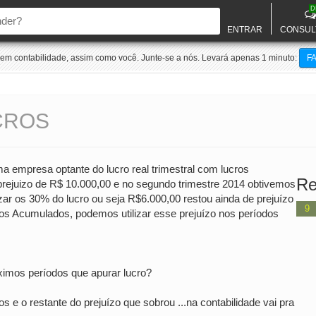
D
ENTRAR
CONSUL
m contabilidade, assim como você. Junte-se a nós. Levará apenas 1 minuto:
F
CROS
a empresa optante do lucro real trimestral com lucros
Re
prejuizo de R$ 10.000,00 e no segundo trimestre 2014 obtivemos
ar os 30% do lucro ou seja R$6.000,00 restou ainda de prejuízo
9
os Acumulados, podemos utilizar esse prejuízo nos períodos
óximos períodos que apurar lucro?
e o restante do prejuízo que sobrou ...na contabilidade vai pra