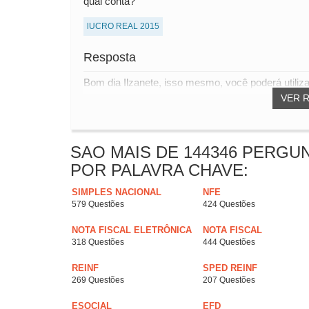
qual conta?
lUCRO REAL 2015
Resposta
Bom dia Ilzanete, isso mesmo, você poderá utilizar
VER 
SAO MAIS DE 144346 PERGU
POR PALAVRA CHAVE:
SIMPLES NACIONAL
NFE
579 Questões
424 Questões
NOTA FISCAL ELETRÔNICA
NOTA FISCAL
318 Questões
444 Questões
REINF
SPED REINF
269 Questões
207 Questões
ESOCIAL
EFD