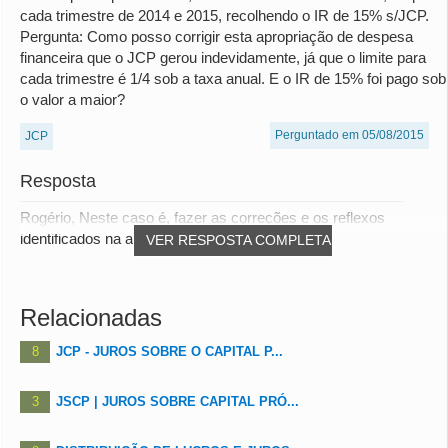
cada trimestre de 2014 e 2015, recolhendo o IR de 15% s/JCP.
Pergunta: Como posso corrigir esta apropriação de despesa
financeira que o JCP gerou indevidamente, já que o limite para
cada trimestre é 1/4 sob a taxa anual. E o IR de 15% foi pago sob
o valor a maior?
Perguntado em 05/08/2015
JCP
Resposta
Rogério, Neste caso é, fazer as correções e os reflexos
identificados na apuração corrigir mediante...
VER RESPOSTA COMPLETA
Relacionadas
8
JCP - JUROS SOBRE O CAPITAL P...
3
JSCP | JUROS SOBRE CAPITAL PRÓ...