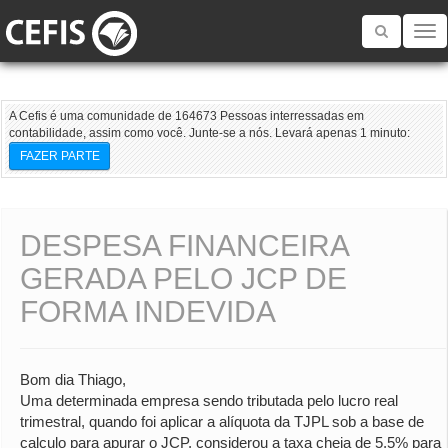
Toggle
navigatio
A Cefis é uma comunidade de 164673 Pessoas interressadas em
contabilidade, assim como você. Junte-se a nós. Levará apenas 1 minuto:
FAZER PARTE
DESPESA FINANCEIRA
GERADA PELO JCP DE
FORMA INDEVIDA
Bom dia Thiago,
Uma determinada empresa sendo tributada pelo lucro real
trimestral, quando foi aplicar a alíquota da TJPL sob a base de
calculo para apurar o JCP, considerou a taxa cheia de 5,5% para