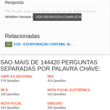
Resposta
Ola Roseli, pode fazer direto no pva ou txt. Para maiores
detalhes busque o manual sped ecd
VER RESPOSTA COMPLETA
Relacionadas
29
ECD - ESCRITURAÇÃO CONTÁBIL DI...
SAO MAIS DE 144420 PERGUNTAS
SEPARADAS POR PALAVRA CHAVE:
SIMPLES NACIONAL
NFE
579 Questões
424 Questões
NF-E
NOTA FISCAL ELETRÔNICA
320 Questões
318 Questões
NOTA FISCAL
EMISSÃO
444 Questões
260 Questões