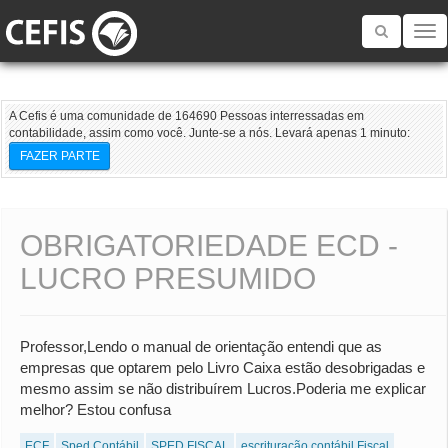
Toggle
navigatio
A Cefis é uma comunidade de 164690 Pessoas interressadas em
contabilidade, assim como você. Junte-se a nós. Levará apenas 1 minuto:
FAZER PARTE
OBRIGATORIEDADE ECD -
LUCRO PRESUMIDO
Professor,Lendo o manual de orientação entendi que as
empresas que optarem pelo Livro Caixa estão desobrigadas e
mesmo assim se não distribuírem Lucros.Poderia me explicar
melhor? Estou confusa
ECF
Sped Contábil
SPED FISCAL
escrituração contábil Fiscal