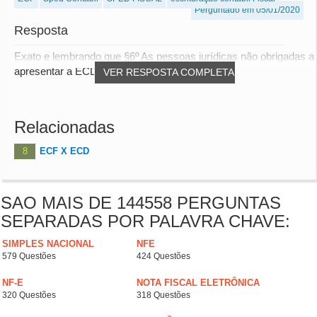
Perguntado em 05/01/2020
Resposta
Exato e lembrando que §6º As pessoas jurídicas não obrigadas a
apresentar a ECD podem apresentá-la d...
VER RESPOSTA COMPLETA
Relacionadas
8
ECF X ECD
SAO MAIS DE 144558 PERGUNTAS
SEPARADAS POR PALAVRA CHAVE:
SIMPLES NACIONAL
NFE
579 Questões
424 Questões
NF-E
NOTA FISCAL ELETRÔNICA
320 Questões
318 Questões