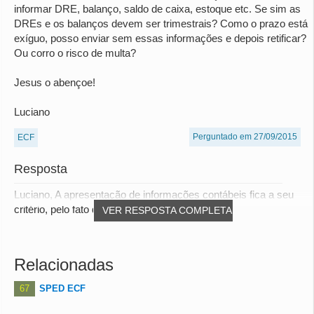
informar DRE, balanço, saldo de caixa, estoque etc. Se sim as
DREs e os balanços devem ser trimestrais? Como o prazo está
exíguo, posso enviar sem essas informações e depois retificar?
Ou corro o risco de multa?
Jesus o abençoe!
Luciano
Perguntado em 27/09/2015
ECF
Resposta
Luciano, A apresentação de informações contábeis fica a seu
critério, pelo fato de não ter a obrigat...
VER RESPOSTA COMPLETA
Relacionadas
67
SPED ECF